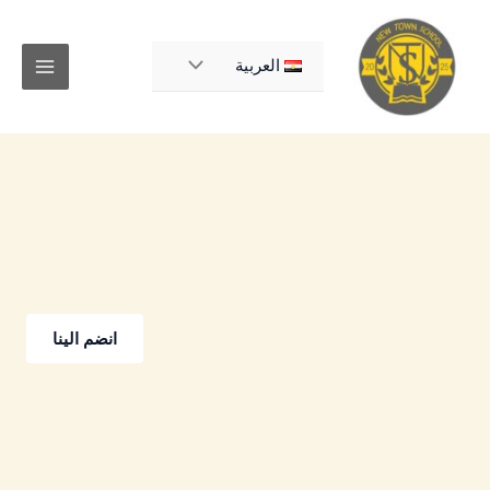
خطي
لى
لمحتوى
العربية
انضم الينا